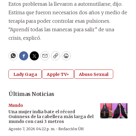
Estos problemas la llevaron a automutilarse, dijo.
Estima que fueron necesarios dos años y medio de
terapia para poder controlar esas pulsiones.
“Aprendí todas las maneras para salir” de una
crisis, explicó.
WhatsApp
Facebook
Twitter
Email
Copy
Print
Lady Gaga
Apple TV+
Abuso Sexual
Últimas Noticias
Mundo
Una mujer india bate el récord
Guinness de la cabellera más larga del
mundo con casi 3 metros
·
Agosto 7, 2026 04:22 p. m.
Redacción ÚH