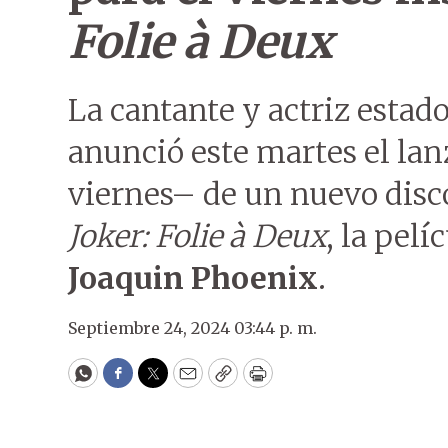
Folie à Deux
La cantante y actriz esta
anunció este martes el la
viernes– de un nuevo dis
Joker: Folie à Deux
, la pel
Joaquin Phoenix
.
Septiembre 24, 2024 03:44 p. m.
WhatsApp
Facebook
Twitter
Email
Copy
Print