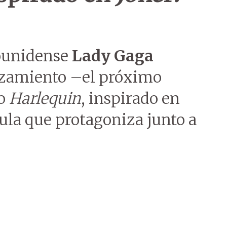
dounidense
Lady Gaga
nzamiento –el próximo
co
Harlequin
, inspirado en
ícula que protagoniza junto a