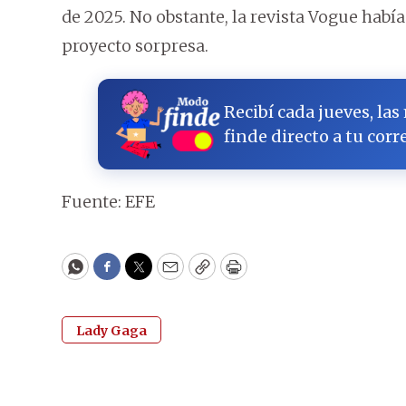
de 2025. No obstante, la revista Vogue hab
proyecto sorpresa.
Recibí cada jueves, las
finde directo a tu corr
Fuente: EFE
WhatsApp
Facebook
Twitter
Email
Copy
Print
Lady Gaga