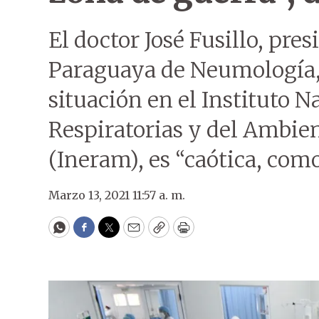
El doctor José Fusillo, pre
Paraguaya de Neumología, 
situación en el Instituto 
Respiratorias y del Ambie
(Ineram), es “caótica, com
Marzo 13, 2021 11:57 a. m.
WhatsApp
Facebook
Twitter
Email
Copy
Print