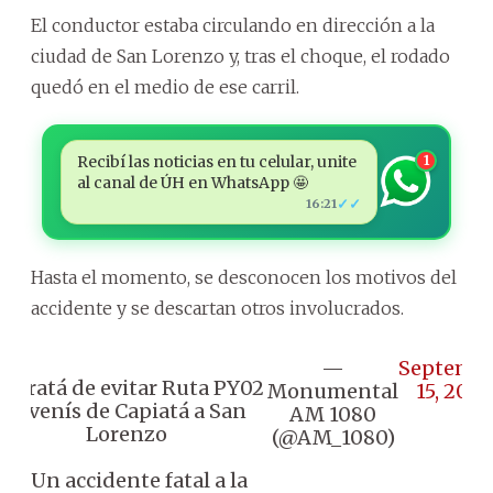
El conductor estaba circulando en dirección a la
ciudad de San Lorenzo y, tras el choque, el rodado
quedó en el medio de ese carril.
Recibí las noticias en tu celular, unite
1
al canal de ÚH en WhatsApp 🤩
✓✓
16:21
Hasta el momento, se desconocen los motivos del
accidente y se descartan otros involucrados.
—
Septemb
 Tratá de evitar Ruta PY02
Monumental
15, 2025
si venís de Capiatá a San
AM 1080
Lorenzo
(@AM_1080)
🔸 Un accidente fatal a la