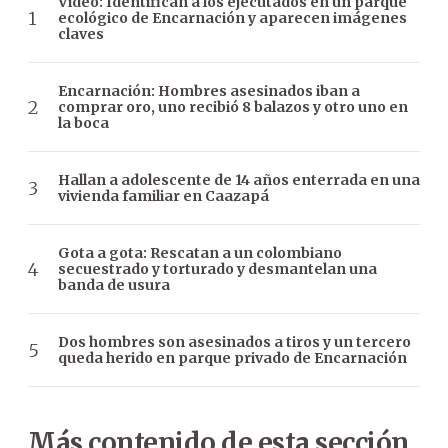
Video: Identifican a los ejecutados en un parque
ecológico de Encarnación y aparecen imágenes
claves
Encarnación: Hombres asesinados iban a
comprar oro, uno recibió 8 balazos y otro uno en
la boca
Hallan a adolescente de 14 años enterrada en una
vivienda familiar en Caazapá
Gota a gota: Rescatan a un colombiano
secuestrado y torturado y desmantelan una
banda de usura
Dos hombres son asesinados a tiros y un tercero
queda herido en parque privado de Encarnación
Más contenido de esta sección