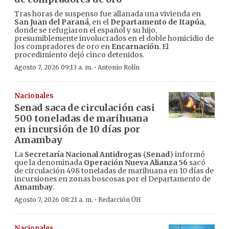
Tras horas de suspenso fue allanada una vivienda en
San Juan del Paraná
, en el
Departamento de Itapúa
,
donde se refugiaron el español y su hijo,
presumiblemente involucrados en el doble homicidio de
los compradores de oro en
Encarnación
. El
procedimiento dejó cinco detenidos.
·
Agosto 7, 2026 09:13 a. m.
Antonio Rolín
Nacionales
Senad saca de circulación casi
500 toneladas de marihuana
en incursión de 10 días por
Amambay
La
Secretaría Nacional Antidrogas
(
Senad
) informó
que la denominada
Operación Nueva Alianza 56
sacó
de circulación 498 toneladas de marihuana en 10 días de
incursiones en zonas boscosas por el Departamento de
Amambay
.
·
Agosto 7, 2026 08:21 a. m.
Redacción ÚH
Nacionales