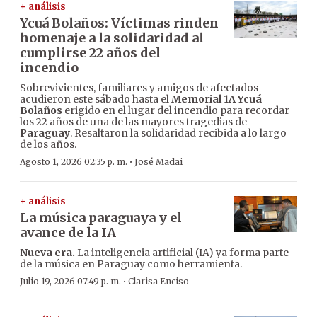
+ análisis
Ycuá Bolaños: Víctimas rinden
homenaje a la solidaridad al
cumplirse 22 años del
incendio
Sobrevivientes, familiares y amigos de afectados
acudieron este sábado hasta el
Memorial 1A Ycuá
Bolaños
erigido en el lugar del incendio para recordar
los 22 años de una de las mayores tragedias de
Paraguay
. Resaltaron la solidaridad recibida a lo largo
de los años.
·
Agosto 1, 2026 02:35 p. m.
José Madai
+ análisis
La música paraguaya y el
avance de la IA
Nueva era.
La inteligencia artificial (IA) ya forma parte
de la música en Paraguay como herramienta.
·
Julio 19, 2026 07:49 p. m.
Clarisa Enciso