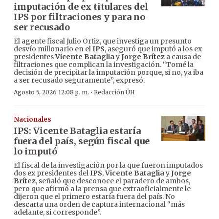
imputación de ex titulares del
IPS por filtraciones y para no
ser recusado
El agente fiscal Julio Ortiz, que investiga un presunto
desvío millonario en el
IPS
, aseguró que imputó a los ex
presidentes
Vicente Bataglia
y
Jorge Brítez
a causa de
filtraciones que complican la investigación. “Tomé la
decisión de precipitar la imputación porque, si no, ya iba
a ser recusado seguramente”, expresó.
·
Agosto 5, 2026 12:08 p. m.
Redacción ÚH
Nacionales
IPS: Vicente Bataglia estaría
fuera del país, según fiscal que
lo imputó
El fiscal de la investigación por la que fueron imputados
dos ex presidentes del
IPS
,
Vicente Bataglia
y
Jorge
Brítez
, señaló que desconoce el paradero de ambos,
pero que afirmó a la prensa que extraoficialmente le
dijeron que el primero estaría fuera del país. No
descarta una orden de captura internacional “más
adelante, si corresponde”.