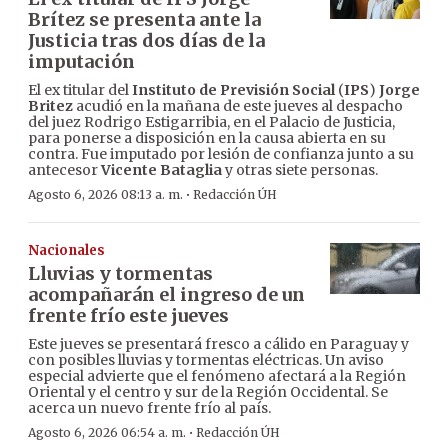
Brítez se presenta ante la
Justicia tras dos días de la
imputación
El ex titular del
Instituto de Previsión Social
(
IPS
)
Jorge
Britez
acudió en la mañana de este jueves al despacho
del juez Rodrigo Estigarribia, en el Palacio de Justicia,
para ponerse a disposición en la causa abierta en su
contra. Fue imputado por lesión de confianza junto a su
antecesor
Vicente Bataglia
y otras siete personas.
·
Agosto 6, 2026 08:13 a. m.
Redacción ÚH
Nacionales
Lluvias y tormentas
acompañarán el ingreso de un
frente frío este jueves
Este jueves se presentará fresco a cálido en Paraguay y
con posibles lluvias y tormentas eléctricas. Un aviso
especial advierte que el fenómeno afectará a la Región
Oriental y el centro y sur de la Región Occidental. Se
acerca un nuevo frente frío al país.
·
Agosto 6, 2026 06:54 a. m.
Redacción ÚH