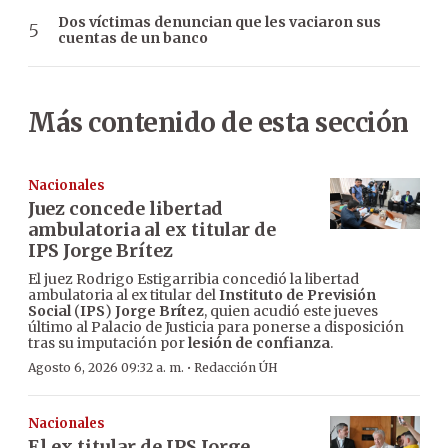
Dos víctimas denuncian que les vaciaron sus
cuentas de un banco
Más contenido de esta sección
Nacionales
Juez concede libertad
ambulatoria al ex titular de
IPS Jorge Brítez
El juez Rodrigo Estigarribia concedió la libertad
ambulatoria al ex titular del
Instituto de Previsión
Social
(
IPS
)
Jorge Brítez
, quien acudió este jueves
último al Palacio de Justicia para ponerse a disposición
tras su imputación por
lesión de confianza
.
·
Agosto 6, 2026 09:32 a. m.
Redacción ÚH
Nacionales
El ex titular de IPS Jorge