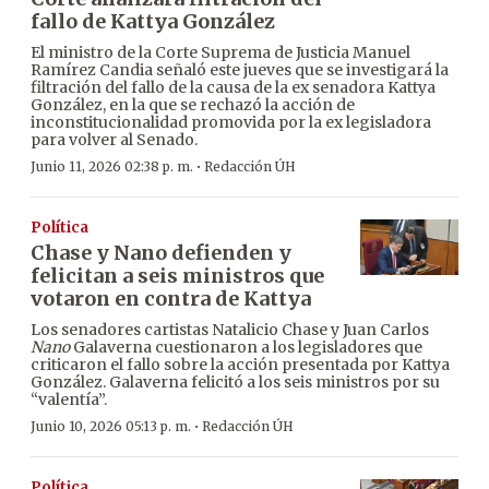
fallo de Kattya González
El ministro de la Corte Suprema de Justicia Manuel
Ramírez Candia señaló este jueves que se investigará la
filtración del fallo de la causa de la ex senadora Kattya
González, en la que se rechazó la acción de
inconstitucionalidad promovida por la ex legisladora
para volver al Senado.
·
Junio 11, 2026 02:38 p. m.
Redacción ÚH
Política
Chase y Nano defienden y
felicitan a seis ministros que
votaron en contra de Kattya
Los senadores cartistas Natalicio Chase y Juan Carlos
Nano
Galaverna cuestionaron a los legisladores que
criticaron el fallo sobre la acción presentada por Kattya
González. Galaverna felicitó a los seis ministros por su
“valentía”.
·
Junio 10, 2026 05:13 p. m.
Redacción ÚH
Política