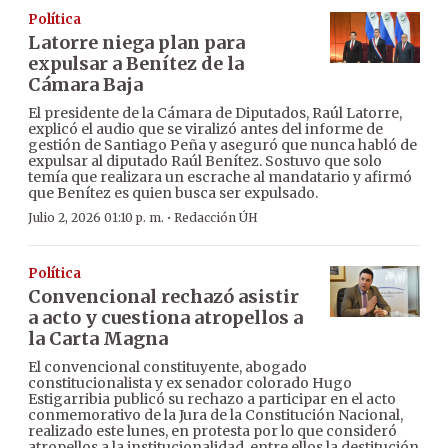
Política
Latorre niega plan para
expulsar a Benítez de la
Cámara Baja
El presidente de la Cámara de Diputados, Raúl Latorre,
explicó el audio que se viralizó antes del informe de
gestión de Santiago Peña y aseguró que nunca habló de
expulsar al diputado Raúl Benítez. Sostuvo que solo
temía que realizara un escrache al mandatario y afirmó
que Benítez es quien busca ser expulsado.
·
Julio 2, 2026 01:10 p. m.
Redacción ÚH
Política
Convencional rechazó asistir
a acto y cuestiona atropellos a
la Carta Magna
El convencional constituyente, abogado
constitucionalista y ex senador colorado Hugo
Estigarribia publicó su rechazo a participar en el acto
conmemorativo de la Jura de la Constitución Nacional,
realizado este lunes, en protesta por lo que consideró
atropellos a la institucionalidad, entre ellos la destitución