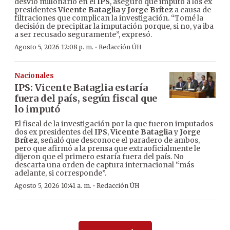
desvío millonario en el
IPS
, aseguró que imputó a los ex
presidentes
Vicente Bataglia
y
Jorge Brítez
a causa de
filtraciones que complican la investigación. “Tomé la
decisión de precipitar la imputación porque, si no, ya iba
a ser recusado seguramente”, expresó.
·
Agosto 5, 2026 12:08 p. m.
Redacción ÚH
Nacionales
IPS: Vicente Bataglia estaría
fuera del país, según fiscal que
lo imputó
El fiscal de la investigación por la que fueron imputados
dos ex presidentes del
IPS
,
Vicente Bataglia
y
Jorge
Brítez
, señaló que desconoce el paradero de ambos,
pero que afirmó a la prensa que extraoficialmente le
dijeron que el primero estaría fuera del país. No
descarta una orden de captura internacional “más
adelante, si corresponde”.
·
Agosto 5, 2026 10:41 a. m.
Redacción ÚH