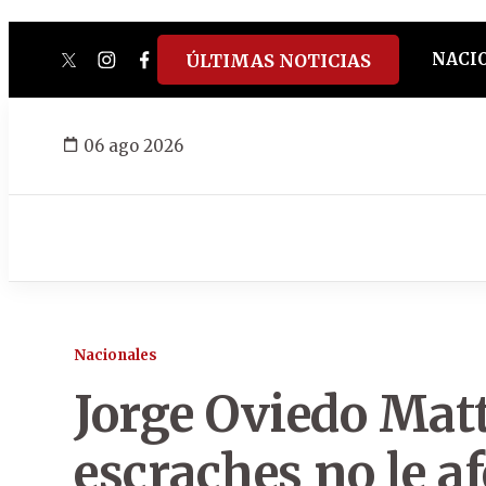
NACI
ÚLTIMAS NOTICIAS
twitter
instagram
facebook
tiktok
youtube
spotify
06 ago 2026
Nacionales
Jorge Oviedo Matt
escraches no le af