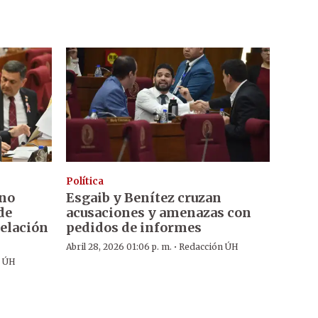
Política
 no
Esgaib y Benítez cruzan
de
acusaciones y amenazas con
pelación
pedidos de informes
·
Abril 28, 2026 01:06 p. m.
Redacción ÚH
n ÚH