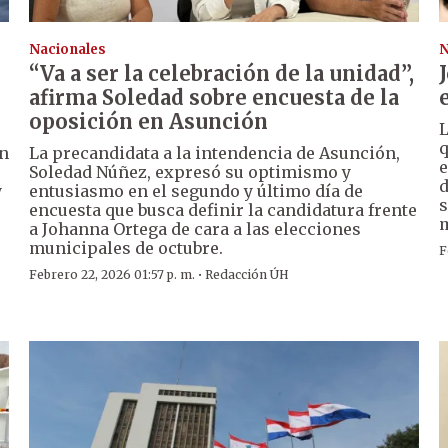
Nacionales
N
“Va a ser la celebración de la unidad”,
afirma Soledad sobre encuesta de la
oposición en Asunción
L
q
en
La precandidata a la intendencia de Asunción,
e
Soledad Núñez, expresó su optimismo y
d
y
entusiasmo en el segundo y último día de
s
encuesta que busca definir la candidatura frente
m
a Johanna Ortega de cara a las elecciones
municipales de octubre.
F
·
Febrero 22, 2026 01:57 p. m.
Redacción ÚH