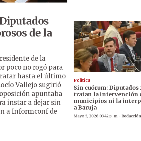
 Diputados
rosos de la
residente de la
or poco no rogó para
ratar hasta el último
Política
Rocío Vallejo sugirió
Sin cuórum: Diputados
a oposición apuntaba
tratan la intervención 
municipios ni la inter
a instar a dejar sin
a Baruja
ón a Informconf de
·
Mayo 5, 2026 03:42 p. m.
Redacció