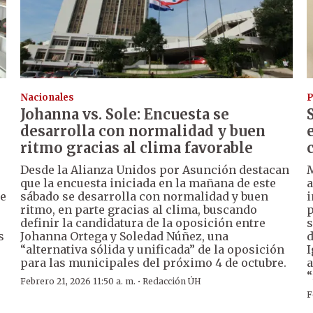
Nacionales
P
Johanna vs. Sole: Encuesta se
desarrolla con normalidad y buen
ritmo gracias al clima favorable
Desde la Alianza Unidos por Asunción destacan
M
que la encuesta iniciada en la mañana de este
a
de
sábado se desarrolla con normalidad y buen
i
ritmo, en parte gracias al clima, buscando
p
definir la candidatura de la oposición entre
s
s
Johanna Ortega y Soledad Núñez, una
d
“alternativa sólida y unificada” de la oposición
I
para las municipales del próximo 4 de octubre.
a
“
·
Febrero 21, 2026 11:50 a. m.
Redacción ÚH
F