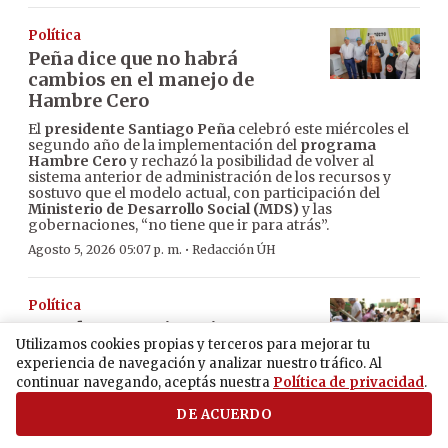
Política
Peña dice que no habrá
cambios en el manejo de
Hambre Cero
El
presidente Santiago Peña
celebró este miércoles el
segundo año de la implementación del
programa
Hambre Cero
y rechazó la posibilidad de volver al
sistema anterior de administración de los recursos y
sostuvo que el modelo actual, con participación del
Ministerio de Desarrollo Social (MDS)
y las
gobernaciones, “no tiene que ir para atrás”.
·
Agosto 5, 2026 05:07 p. m.
Redacción ÚH
Política
Senador Iramain exige
Utilizamos cookies propias y terceros para mejorar tu
medición creíble del impacto
experiencia de navegación y analizar nuestro tráfico. Al
de Hambre Cero a dos años de
continuar navegando, aceptás nuestra
Política de privacidad
.
su implementación
DE ACUERDO
El senador opositor Ignacio Iramain reconoció como un
logro logístico el programa de alimentación escolar