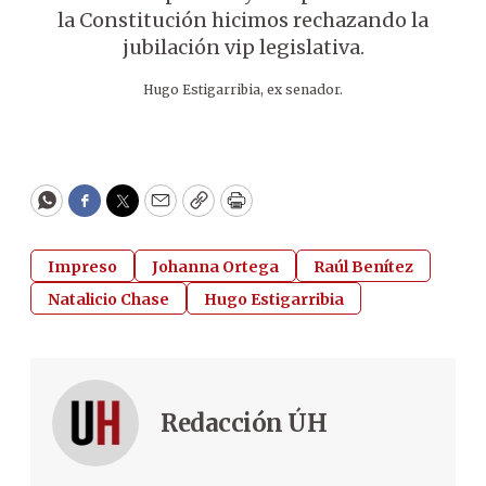
la Constitución hicimos rechazando la
jubilación vip legislativa.
Hugo Estigarribia, ex senador.
WhatsApp
Facebook
Twitter
Email
Copy
Print
Impreso
Johanna Ortega
Raúl Benítez
Natalicio Chase
Hugo Estigarribia
Redacción ÚH