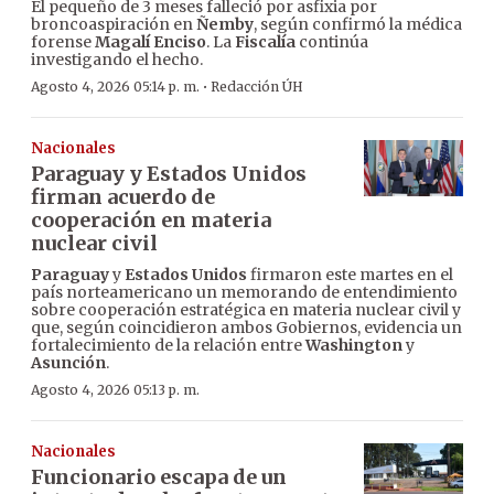
El pequeño de 3 meses falleció por asfixia por
broncoaspiración en
Ñemby
, según confirmó la médica
forense
Magalí Enciso
. La
Fiscalía
continúa
investigando el hecho.
·
Agosto 4, 2026 05:14 p. m.
Redacción ÚH
Nacionales
Paraguay y Estados Unidos
firman acuerdo de
cooperación en materia
nuclear civil
Paraguay
y
Estados Unidos
firmaron este martes en el
país norteamericano un memorando de entendimiento
sobre cooperación estratégica en materia nuclear civil y
que, según coincidieron ambos Gobiernos, evidencia un
fortalecimiento de la relación entre
Washington
y
Asunción
.
Agosto 4, 2026 05:13 p. m.
Nacionales
Funcionario escapa de un