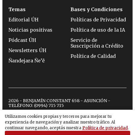
Temas
Bases y Condiciones
Editorial ÚH
Políticas de Privacidad
Noticias positivas
Política de uso de la IA
Pódcast ÚH
Servicio de
Suscripción a Crédito
Newsletters ÚH
Política de Calidad
Ñandejara Ñe’ẽ
2026 - BENJAMÍN CONSTANT 658 - ASUNCIÓN -
TELÉFONO:
(0994) 715 715
Utilizamos cookies propias y terceros para mejorar tu
experiencia de navegación y analizar nuestro tráfico. Al
twitter
instagram
facebook
tiktok
youtube
spotify
continuar navegando, aceptás nuestra
Política de privacidad
.