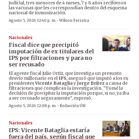
judicial, tres menores de 4 meses, 7 y 8 años recibieron
las vacunas que les correspondían dentro del esquema
nacional de inmunización.
·
Agosto 5, 2026 12:40 p. m.
Wilson Ferreira
Nacionales
Fiscal dice que precipitó
imputación de ex titulares del
IPS por filtraciones y para no
ser recusado
El agente fiscal Julio Ortiz, que investiga un presunto
desvío millonario en el
IPS
, aseguró que imputó a los ex
presidentes
Vicente Bataglia
y
Jorge Brítez
a causa de
filtraciones que complican la investigación. “Tomé la
decisión de precipitar la imputación porque, si no, ya iba
a ser recusado seguramente”, expresó.
·
Agosto 5, 2026 12:08 p. m.
Redacción ÚH
Nacionales
IPS: Vicente Bataglia estaría
fuera del país, según fiscal que