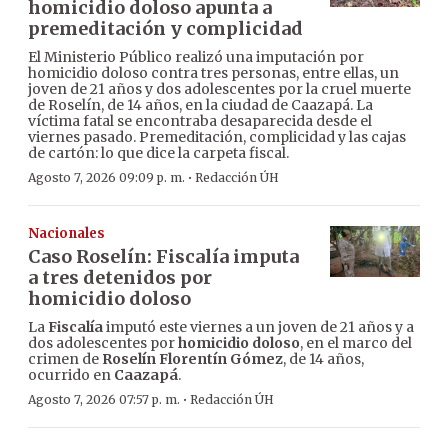
homicidio doloso apunta a
premeditación y complicidad
El Ministerio Público realizó una imputación por
homicidio doloso contra tres personas, entre ellas, un
joven de 21 años y dos adolescentes por la cruel muerte
de Roselín, de 14 años, en la ciudad de Caazapá. La
víctima fatal se encontraba desaparecida desde el
viernes pasado. Premeditación, complicidad y las cajas
de cartón: lo que dice la carpeta fiscal.
·
Agosto 7, 2026 09:09 p. m.
Redacción ÚH
Nacionales
Caso Roselín: Fiscalía imputa
a tres detenidos por
homicidio doloso
La
Fiscalía
imputó este viernes a un joven de 21 años y a
dos adolescentes por
homicidio doloso
, en el marco del
crimen de
Roselín Florentín Gómez
, de 14 años,
ocurrido en
Caazapá
.
·
Agosto 7, 2026 07:57 p. m.
Redacción ÚH