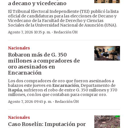
a decano y vicedecano
El Tribunal Electoral Independiente (TEI) publicó la lista
oficial de candidaturas para las elecciones de Decano y
Vicedecano de la Facultad de Derecho y Ciencias
Sociales de la Universidad Nacional de Asunción (UNA).
·
Agosto 7, 2026 10:35 p. m.
Redacción ÚH
Nacionales
Robaron más de G. 350
millones a compradores de
oro asesinados en
Encarnación
Los dos compradores de oro que fueron asesinados a
balazos este jueves en
Encarnación
, Departamento de
Itapúa
, sufrieron el robo de entre G. 350 millones y 370
millones, con los que contaban para comprar oro.
·
Agosto 7, 2026 09:45 p. m.
Redacción ÚH
Nacionales
Caso Roselín: Imputación por