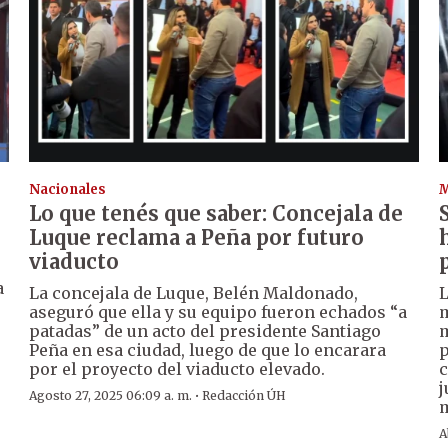
Nacionales
Lo que tenés que saber: Concejala de
Luque reclama a Peña por futuro
viaducto
a
La concejala de Luque, Belén Maldonado,
L
aseguró que ella y su equipo fueron echados “a
m
patadas” de un acto del presidente Santiago
m
Peña en esa ciudad, luego de que lo encarara
p
por el proyecto del viaducto elevado.
c
j
·
Agosto 27, 2025 06:09 a. m.
Redacción ÚH
m
A