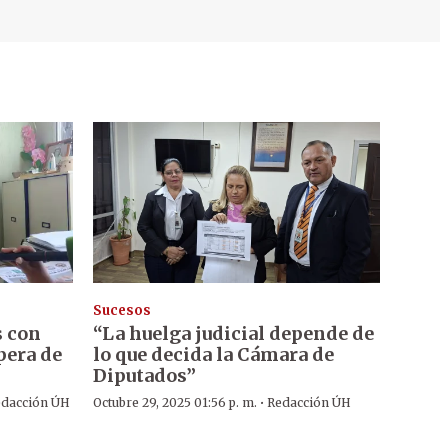
Sucesos
s con
“La huelga judicial depende de
pera de
lo que decida la Cámara de
Diputados”
·
dacción ÚH
Octubre 29, 2025 01:56 p. m.
Redacción ÚH