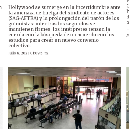
E
O
n
Hollywood se sumerge en la incertidumbre ante
h
la amenaza de huelga del sindicato de actores
d
(SAG-AFTRA) y la prolongación del parón de los
o
guionistas: mientras los segundos se
t
mantienen firmes, los intérpretes tensan la
cuerda con la búsqueda de un acuerdo con los
M
estudios para crear un nuevo convenio
colectivo.
Julio 8, 2023 01:09 p. m.