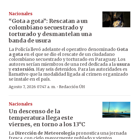
Nacionales
“Gota a gota”: Rescatan a un
colombiano secuestrado y
torturado y desmantelan una
banda de usura
La Policía llevó adelante el operativo denominado
Gota
a gota
en el que se dio el rescate de un ciudadano
colombiano secuestrado y torturado en Paraguay. Los
autores serían miembros de una red dedicada a la
usura
y
extorsión
. Hay seis detenidos. Para las autoridades es
llamativo que la modalidad ligada al crimen organizado
se instale en el país.
·
Agosto 7, 2026 07:47 a. m.
Redacción ÚH
Nacionales
Un descenso de la
temperatura llega este
viernes, en torno a los 13°C
La
Dirección de Meteorología
pronostica una jornada
fresca, con cielo mayormente nublado y vientos