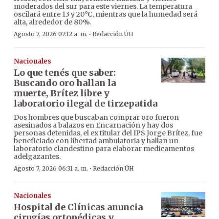
moderados del sur para este viernes. La temperatura
oscilará entre 13 y 20°C, mientras que la humedad será
alta, alrededor de 80%.
·
Agosto 7, 2026 07:12 a. m.
Redacción ÚH
Nacionales
Lo que tenés que saber:
Buscando oro hallan la
muerte, Brítez libre y
laboratorio ilegal de tirzepatida
Dos hombres que buscaban comprar oro fueron
asesinados a balazos en Encarnación y hay dos
personas detenidas, el ex titular del IPS Jorge Brítez, fue
beneficiado con libertad ambulatoria y hallan un
laboratorio clandestino para elaborar medicamentos
adelgazantes.
·
Agosto 7, 2026 06:31 a. m.
Redacción ÚH
Nacionales
Hospital de Clínicas anuncia
cirugías ortopédicas y