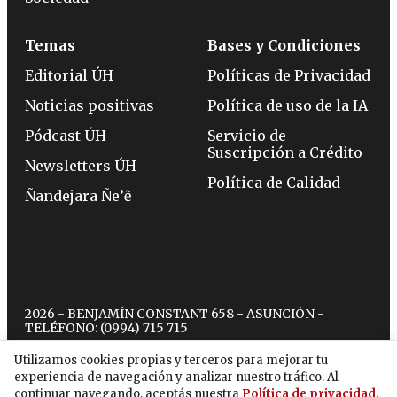
Temas
Bases y Condiciones
Editorial ÚH
Políticas de Privacidad
Noticias positivas
Política de uso de la IA
Pódcast ÚH
Servicio de
Suscripción a Crédito
Newsletters ÚH
Política de Calidad
Ñandejara Ñe’ẽ
2026 - BENJAMÍN CONSTANT 658 - ASUNCIÓN -
TELÉFONO:
(0994) 715 715
Utilizamos cookies propias y terceros para mejorar tu
experiencia de navegación y analizar nuestro tráfico. Al
twitter
instagram
facebook
tiktok
youtube
spotify
continuar navegando, aceptás nuestra
Política de privacidad
.