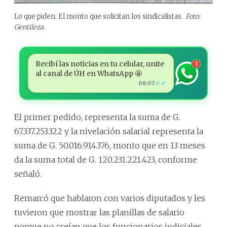
Lo que piden. El monto que solicitan los sindicalistas.
Foto:
Gentileza.
Recibí las noticias en tu celular, unite
1
al canal de ÚH en WhatsApp 🤩
✓✓
08:07
El primer pedido, representa la suma de G.
67.337.253.322 y la nivelación salarial representa la
suma de G. 50.016.914.376, monto que en 13 meses
da la suma total de G. 120.231.221.423, conforme
señaló.
Remarcó que hablaron con varios diputados y les
tuvieron que mostrar las planillas de salario
porque no creían que los funcionarios judiciales