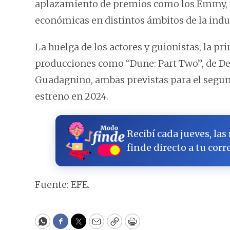
aplazamiento de premios como los Emmy, y
económicas en distintos ámbitos de la indus
La huelga de los actores y guionistas, la pr
producciones como “Dune: Part Two”, de Den
Guadagnino, ambas previstas para el segun
estreno en 2024.
Recibí cada jueves, las
finde directo a tu corr
Fuente: EFE.
WhatsApp
Facebook
Twitter
Email
Copy
Print