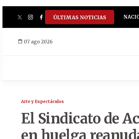
NACI
ÚLTIMAS NOTICIAS
twitter
instagram
facebook
tiktok
youtube
spotify
07 ago 2026
Arte y Espectáculos
El Sindicato de A
en huelga reanud