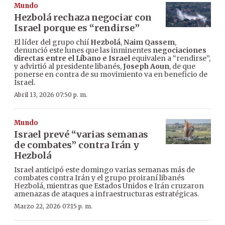
Mundo
Hezbolá rechaza negociar con
Israel porque es “rendirse”
El líder del grupo chií
Hezbolá
,
Naim Qassem
,
denunció este lunes que las inminentes
negociaciones
directas entre el Líbano e Israel
equivalen a “rendirse”,
y advirtió al presidente libanés,
Joseph Aoun
, de que
ponerse en contra de su movimiento va en beneficio de
Israel.
Abril 13, 2026 07:50 p. m.
Mundo
Israel prevé “varias semanas
de combates” contra Irán y
Hezbolá
Israel anticipó este domingo varias semanas más de
combates contra Irán y el grupo proiraní libanés
Hezbolá, mientras que Estados Unidos e Irán cruzaron
amenazas de ataques a infraestructuras estratégicas.
Marzo 22, 2026 07:15 p. m.