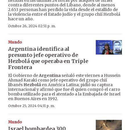
heridas en las últimas 24 horas por ataques de Israel
contra diferentes puntos del Líbano, donde al menos
2.653 personas han perdido la vida desde el estallido de
la violencia entre el Estado judío y el grupo chií Hezbolá
hace un año.
Octubre 26, 2024 02:51 p. m.
Mundo
Argentina identifica al
presunto jefe operativo de
Hezbolá que operaba en Triple
Frontera
El Gobierno de
Argentina
señaló este viernes a Hussein
Ahmad Karaki como jefe operativo del grupo chií
libanés
Hezbolá
en América Latina; pidió su captura
internacional y afirmó que fue él quien compró el carro
bomba utilizado para el atentado a la Embajada de Israel
en Buenos Aires en 1992.
Octubre 25, 2024 04:31 p. m.
Mundo
Israel bombardea 300