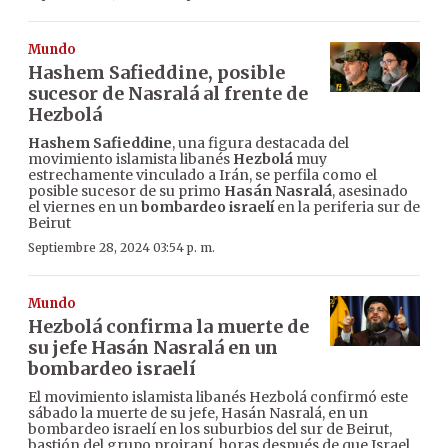
Mundo
Hashem Safieddine, posible
sucesor de Nasralá al frente de
Hezbolá
Hashem Safieddine
, una figura destacada del
movimiento islamista libanés
Hezbolá
muy
estrechamente vinculado a Irán, se perfila como el
posible sucesor de su primo
Hasán Nasralá
, asesinado
el viernes en un
bombardeo israelí
en la periferia sur de
Beirut
Septiembre 28, 2024 03:54 p. m.
Mundo
Hezbolá confirma la muerte de
su jefe Hasán Nasralá en un
bombardeo israelí
El movimiento islamista libanés Hezbolá confirmó este
sábado la muerte de su jefe, Hasán Nasralá, en un
bombardeo israelí en los suburbios del sur de Beirut,
bastión del grupo proiraní, horas después de que Israel