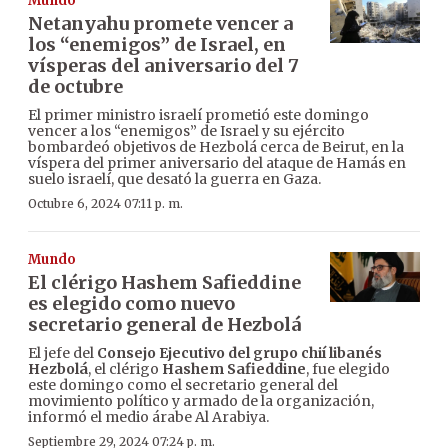
Mundo
Netanyahu promete vencer a
los “enemigos” de Israel, en
vísperas del aniversario del 7
de octubre
El primer ministro israelí prometió este domingo
vencer a los “enemigos” de Israel y su ejército
bombardeó objetivos de Hezbolá cerca de Beirut, en la
víspera del primer aniversario del ataque de Hamás en
suelo israelí, que desató la guerra en Gaza.
Octubre 6, 2024 07:11 p. m.
Mundo
El clérigo Hashem Safieddine
es elegido como nuevo
secretario general de Hezbolá
El jefe del
Consejo Ejecutivo del grupo chií libanés
Hezbolá
, el clérigo
Hashem Safieddine
, fue elegido
este domingo como el secretario general del
movimiento político y armado de la organización,
informó el medio árabe Al Arabiya.
Septiembre 29, 2024 07:24 p. m.