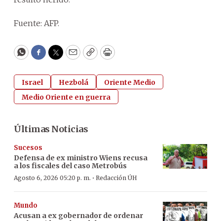
Fuente: AFP.
WhatsApp
Facebook
Twitter
Email
Copy
Print
Israel
Hezbolá
Oriente Medio
Medio Oriente en guerra
Últimas Noticias
Sucesos
Defensa de ex ministro Wiens recusa
a los fiscales del caso Metrobús
·
Agosto 6, 2026 05:20 p. m.
Redacción ÚH
Mundo
Acusan a ex gobernador de ordenar