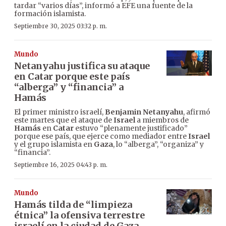
tardar “varios días”, informó a EFE una fuente de la
formación islamista.
Septiembre 30, 2025 03:32 p. m.
Mundo
Netanyahu justifica su ataque
en Catar porque este país
“alberga” y “financia” a
Hamás
El primer ministro israelí,
Benjamin Netanyahu
, afirmó
este martes que el ataque de
Israel
a miembros de
Hamás
en
Catar
estuvo “plenamente justificado”
porque ese país, que ejerce como mediador entre
Israel
y el grupo islamista en
Gaza
, lo “alberga”, “organiza” y
“financia”.
Septiembre 16, 2025 04:43 p. m.
Mundo
Hamás tilda de “limpieza
étnica” la ofensiva terrestre
israelí en la ciudad de Gaza