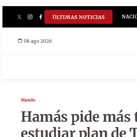
NACI
ÚLTIMAS NOTICIAS
twitter
instagram
facebook
tiktok
youtube
spotify
08 ago 2026
Mundo
Hamás pide más 
estudiar plan de