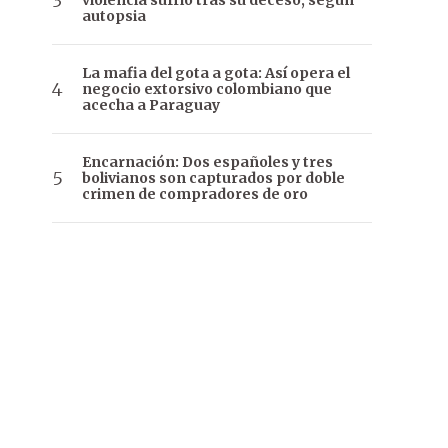
violencia sufrió tras su deceso, según
autopsia
La mafia del gota a gota: Así opera el
negocio extorsivo colombiano que
acecha a Paraguay
Encarnación: Dos españoles y tres
bolivianos son capturados por doble
crimen de compradores de oro