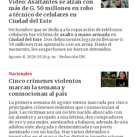
Video: Asaltantes se alzan con
más de G. 50 millones en robo
a técnico de celulares en
Ciudad del Este
Un hombre que se dedica a la reparación de teléfonos
celulares fue víctima de
asalto a mano armada
en
Ciudad del Este
. Dos delincuentes lograron llevarse G.
58 millones tras apuntarlo con un arma. Hasta el
momento, los sospechosos no fueron detenidos.
·
Agosto 8, 2026 05:26 p. m.
Redacción ÚH
Nacionales
Cinco crímenes violentos
marcan la semana y
conmocionan al país
La primera semana de agosto estuvo marcada por cinco
principales crímenes violentos que conmocionan al
país. Las víctimas son un recién nacido ahorcado con
un alambre y arrojado a una letrina, dos compradores
de oro y una mujer, asesinados a balazos, además de una
adolescente ahogada y desmembrada y un joven
asesinado con un hacha. Hay varios detenidos e
imputados en el marco de las distintas investigaciones.