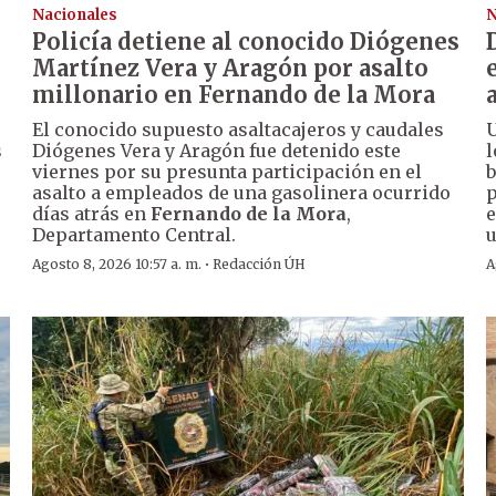
Nacionales
N
Policía detiene al conocido Diógenes
Martínez Vera y Aragón por asalto
millonario en Fernando de la Mora
El conocido supuesto asaltacajeros y caudales
U
s
Diógenes Vera y Aragón fue detenido este
l
viernes por su presunta participación en el
b
asalto a empleados de una gasolinera ocurrido
p
días atrás en
Fernando de la Mora
,
e
Departamento Central.
u
·
Agosto 8, 2026 10:57 a. m.
Redacción ÚH
A