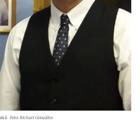
irá.
Foto: Richart González.