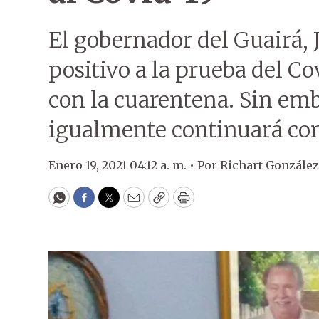
El gobernador del Guairá, 
positivo a la prueba del Co
con la cuarentena. Sin em
igualmente continuará con
Enero 19, 2021 04:12 a. m. •
Por
Richart González
WhatsApp
Facebook
Twitter
Email
Copy
Print