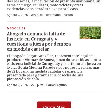
dos personas, la incautación de presunta marihuana, un
arma de fuego, celulares, motocicletas y otras
evidencias consideradas clave para el caso.
·
Agosto 7, 2026 07:45 p. m.
Justiniano Riveros
Nacionales
Abogado denuncia falta de
Justicia en Curuguaty y
cuestiona a jueza por demora
en medida cautelar
El abogado Édgar González, representante legal del
productor
Viumar de Souza
, lanzó duras críticas contra
el sistema judicial de
Curuguaty
y cuestionó a la jueza en
lo civil
Sonia Medina Paredes
por no resolver, tras más
de 72 horas, una medida cautelar de urgencia
presentada para garantizar la cosecha de una
plantación de chía
.
·
Agosto 7, 2026 07:29 p. m.
Carlos Aquino
Carga Más