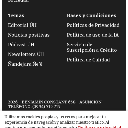
Temas
Bases y Condiciones
Editorial ÚH
Políticas de Privacidad
Noticias positivas
Política de uso de la IA
Pódcast ÚH
Servicio de
Suscripción a Crédito
Newsletters ÚH
Política de Calidad
Ñandejara Ñe’ẽ
2026 - BENJAMÍN CONSTANT 658 - ASUNCIÓN -
TELÉFONO:
(0994) 715 715
Utilizamos cookies propias y terceros para mejorar tu
experiencia de navegación y analizar nuestro tráfico. Al
twitter
instagram
facebook
tiktok
youtube
spotify
continuar navegando, aceptás nuestra
Política de privacidad
.