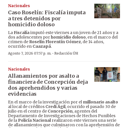
Nacionales
Caso Roselín: Fiscalía imputa
a tres detenidos por
homicidio doloso
La
Fiscalía
imputó este viernes a un joven de 21 años y a
dos adolescentes por
homicidio doloso
, en el marco del
crimen de
Roselín Florentín Gómez
, de 14 años,
ocurrido en
Caazapá
.
·
Agosto 7, 2026 07:57 p. m.
Redacción ÚH
Nacionales
Allanamientos por asalto a
financiera de Concepción deja
dos aprehendidos y varias
evidencias
En el marco de la investigación por el
millonario asalto
al local de créditos
Credi Ágil
, ocurrido el pasado 30 de
julio en el centro de
Concepción
, agentes del
Departamento de Investigaciones de Hechos Punibles
de la
Policía Nacional
realizaron este viernes una serie
de allanamientos que culminaron con la aprehensión de