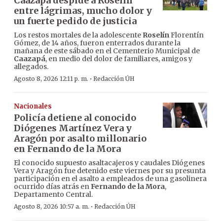
Caazapá despide a Roselín
entre lágrimas, mucho dolor y
un fuerte pedido de justicia
Los restos mortales de la adolescente
Roselín
Florentín
Gómez, de 14 años, fueron enterrados durante la
mañana de este sábado en el Cementerio Municipal de
Caazapá
, en medio del dolor de familiares, amigos y
allegados.
·
Agosto 8, 2026 12:11 p. m.
Redacción ÚH
Nacionales
Policía detiene al conocido
Diógenes Martínez Vera y
Aragón por asalto millonario
en Fernando de la Mora
El conocido supuesto asaltacajeros y caudales Diógenes
Vera y Aragón fue detenido este viernes por su presunta
participación en el asalto a empleados de una gasolinera
ocurrido días atrás en
Fernando de la Mora
,
Departamento Central.
·
Agosto 8, 2026 10:57 a. m.
Redacción ÚH