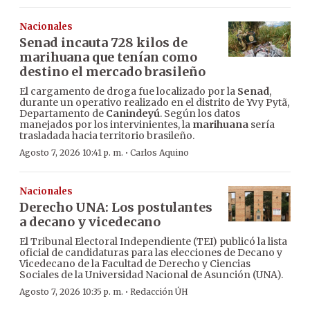
Nacionales
Senad incauta 728 kilos de
marihuana que tenían como
destino el mercado brasileño
El cargamento de droga fue localizado por la
Senad
,
durante un operativo realizado en el distrito de Yvy Pytã,
Departamento de
Canindeyú
. Según los datos
manejados por los intervinientes, la
marihuana
sería
trasladada hacia territorio brasileño.
·
Agosto 7, 2026 10:41 p. m.
Carlos Aquino
Nacionales
Derecho UNA: Los postulantes
a decano y vicedecano
El Tribunal Electoral Independiente (TEI) publicó la lista
oficial de candidaturas para las elecciones de Decano y
Vicedecano de la Facultad de Derecho y Ciencias
Sociales de la Universidad Nacional de Asunción (UNA).
·
Agosto 7, 2026 10:35 p. m.
Redacción ÚH