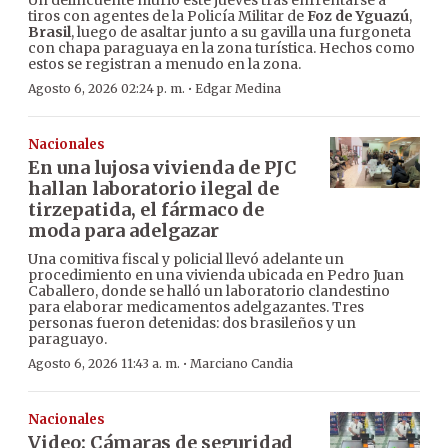
Un delincuente murió este jueves tras enfrentarse a
tiros con agentes de la Policía Militar de
Foz de Yguazú
,
Brasil
, luego de asaltar junto a su gavilla una furgoneta
con chapa paraguaya en la zona turística. Hechos como
estos se registran a menudo en la zona.
·
Agosto 6, 2026 02:24 p. m.
Edgar Medina
Nacionales
En una lujosa vivienda de PJC
hallan laboratorio ilegal de
tirzepatida, el fármaco de
moda para adelgazar
Una comitiva fiscal y policial llevó adelante un
procedimiento en una vivienda ubicada en Pedro Juan
Caballero, donde se halló un laboratorio clandestino
para elaborar medicamentos adelgazantes. Tres
personas fueron detenidas: dos brasileños y un
paraguayo.
·
Agosto 6, 2026 11:43 a. m.
Marciano Candia
Nacionales
Video: Cámaras de seguridad