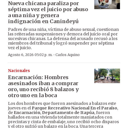
Nueva chicana paraliza por
séptima vez el juicio por abuso
a una niña y genera
indignación en Canindeyú
Padres de una niña, víctima de abuso sexual, cuestionan
las reiteradas suspensiones y demora del juicio oral por
sucesivas chicanas. La defensa del acusado recusó a los
miembros del tribunal y logró suspender por séptima
vez el juicio.
·
Agosto 6, 2026 05:02 p. m.
Carlos Aquino
Nacionales
Encarnación: Hombres
asesinados iban a comprar
oro, uno recibió 8 balazos y
otro uno en la boca
Los dos hombres que fueron asesinados a balazos este
jueves en el
Parque Recreativo Nacional En el Paraíso
,
de
Encarnación
,
Departamento de Itapúa
, fueron
hallados en una vivienda totalmente maniatados con
precintas y cinta de embalaje, uno recibió ocho disparos
y el otro sufrió un balazo en la boca. Una tercera