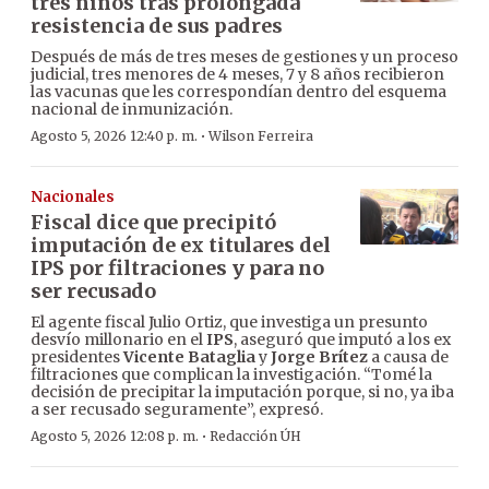
tres niños tras prolongada
resistencia de sus padres
Después de más de tres meses de gestiones y un proceso
judicial, tres menores de 4 meses, 7 y 8 años recibieron
las vacunas que les correspondían dentro del esquema
nacional de inmunización.
·
Agosto 5, 2026 12:40 p. m.
Wilson Ferreira
Nacionales
Fiscal dice que precipitó
imputación de ex titulares del
IPS por filtraciones y para no
ser recusado
El agente fiscal Julio Ortiz, que investiga un presunto
desvío millonario en el
IPS
, aseguró que imputó a los ex
presidentes
Vicente Bataglia
y
Jorge Brítez
a causa de
filtraciones que complican la investigación. “Tomé la
decisión de precipitar la imputación porque, si no, ya iba
a ser recusado seguramente”, expresó.
·
Agosto 5, 2026 12:08 p. m.
Redacción ÚH