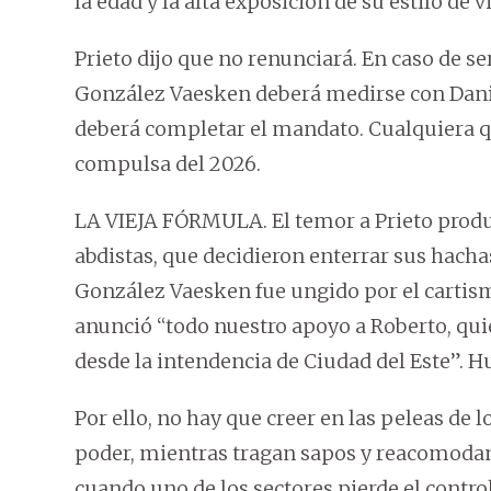
la edad y la alta exposición de su estilo de 
Prieto dijo que no renunciará. En caso de se
González Vaesken deberá medirse con Daniel
deberá completar el mandato. Cualquiera qu
compulsa del 2026.
LA VIEJA FÓRMULA. El temor a Prieto produj
abdistas, que decidieron enterrar sus hach
González Vaesken fue ungido por el cartism
anunció “todo nuestro apoyo a Roberto, qui
desde la intendencia de Ciudad del Este”. 
Por ello, no hay que creer en las peleas de 
poder, mientras tragan sapos y reacomodan
cuando uno de los sectores pierde el contro