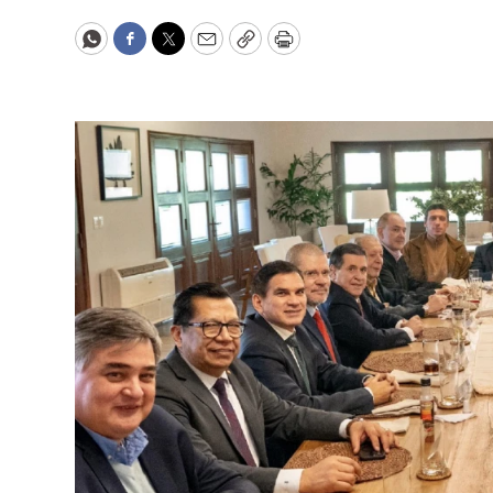
WhatsApp
Facebook
Twitter
Email
Copy
Print