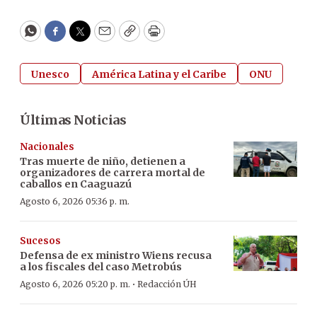
WhatsApp
Facebook
Twitter
Email
Copy
Print
Unesco
América Latina y el Caribe
ONU
Últimas Noticias
Nacionales
Tras muerte de niño, detienen a
organizadores de carrera mortal de
caballos en Caaguazú
Agosto 6, 2026 05:36 p. m.
Sucesos
Defensa de ex ministro Wiens recusa
a los fiscales del caso Metrobús
·
Agosto 6, 2026 05:20 p. m.
Redacción ÚH