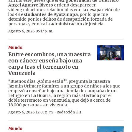
afirmó este jueves que el
ex gobernador de Guerrero
Ángel Aguirre Rivero
ordenó desaparecer
videograbaciones relacionadas con la desaparición de
los
43 estudiantes de Ayotzinapa
, por lo que fue
detenido por los delitos de desaparición forzada de
personas y contra la administración de justicia.
Agosto 6, 2026 05:17 p. m.
Mundo
Entre escombros, una maestra
con cáncer enseña bajo una
carpa tras el terremoto en
Venezuela
“Buenos días. ¿Cómo están?”, pregunta la maestra
Jazmín Urimare Ramírez a un grupo de niños a los que
empezó a enseñar bajo una tienda de campaña de un
refugio en La Guaira, la región más afectada por el
doble terremoto en Venezuela, que dejó a cerca de
18.000 personas sin vivienda.
·
Agosto 6, 2026 12:03 p. m.
Redacción ÚH
Mundo