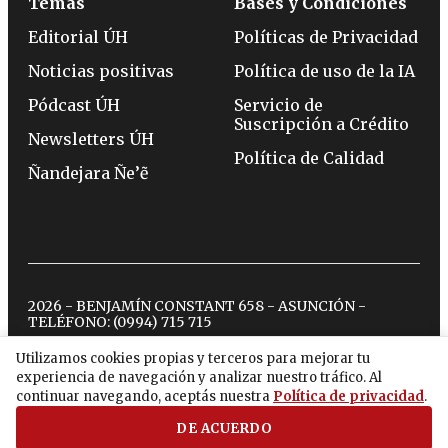
Temas
Bases y Condiciones
Editorial ÚH
Políticas de Privacidad
Noticias positivas
Política de uso de la IA
Pódcast ÚH
Servicio de
Suscripción a Crédito
Newsletters ÚH
Política de Calidad
Ñandejara Ñe’ẽ
2026 - BENJAMÍN CONSTANT 658 - ASUNCIÓN -
TELÉFONO:
(0994) 715 715
Utilizamos cookies propias y terceros para mejorar tu
experiencia de navegación y analizar nuestro tráfico. Al
twitter
instagram
facebook
tiktok
youtube
spotify
continuar navegando, aceptás nuestra
Política de privacidad
.
DE ACUERDO