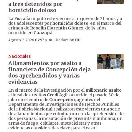
a tres detenidos por
homicidio doloso
La
Fiscalía
imputó este viernes a un joven de 21 años y a
dos adolescentes por
homicidio doloso
, en el marco del
crimen de
Roselín Florentín Gómez
, de 14 años,
ocurrido en
Caazapá
.
·
Agosto 7, 2026 07:57 p. m.
Redacción ÚH
Nacionales
Allanamientos por asalto a
financiera de Concepción deja
dos aprehendidos y varias
evidencias
En el marco de la investigación por el
millonario asalto
al local de créditos
Credi Ágil
, ocurrido el pasado 30 de
julio en el centro de
Concepción
, agentes del
Departamento de Investigaciones de Hechos Punibles
de la
Policía Nacional
realizaron este viernes una serie
de allanamientos que culminaron con la aprehensión de
dos personas, la incautación de presunta marihuana, un
arma de fuego, celulares, motocicletas y otras
evidencias consideradas clave para el caso.