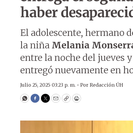
haber desapareci
El adolescente, hermano d
la niña
Melania Monserr
entre la noche del jueves y
entregó nuevamente en hor
Julio 25, 2025 03:23 p. m. •
Por
Redacción ÚH
WhatsApp
Facebook
Twitter
Email
Copy
Print