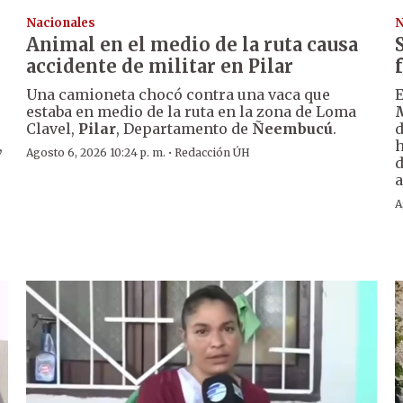
Nacionales
N
Animal en el medio de la ruta causa
accidente de militar en Pilar
Una camioneta chocó contra una vaca que
E
estaba en medio de la ruta en la zona de Loma
Clavel,
Pilar
, Departamento de
Ñeembucú
.
d
,
h
·
Agosto 6, 2026 10:24 p. m.
Redacción ÚH
d
a
A