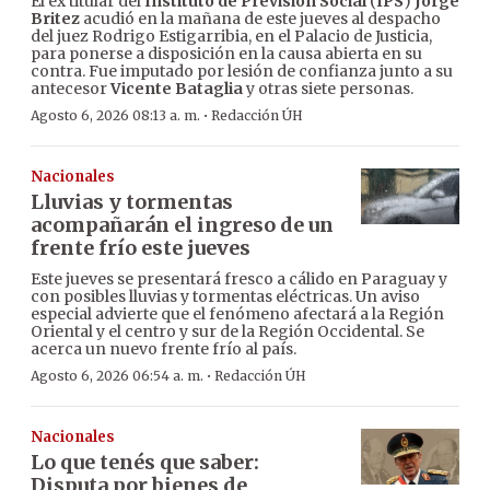
El ex titular del
Instituto de Previsión Social
(
IPS
)
Jorge
Britez
acudió en la mañana de este jueves al despacho
del juez Rodrigo Estigarribia, en el Palacio de Justicia,
para ponerse a disposición en la causa abierta en su
contra. Fue imputado por lesión de confianza junto a su
antecesor
Vicente Bataglia
y otras siete personas.
·
Agosto 6, 2026 08:13 a. m.
Redacción ÚH
Nacionales
Lluvias y tormentas
acompañarán el ingreso de un
frente frío este jueves
Este jueves se presentará fresco a cálido en Paraguay y
con posibles lluvias y tormentas eléctricas. Un aviso
especial advierte que el fenómeno afectará a la Región
Oriental y el centro y sur de la Región Occidental. Se
acerca un nuevo frente frío al país.
·
Agosto 6, 2026 06:54 a. m.
Redacción ÚH
Nacionales
Lo que tenés que saber:
Disputa por bienes de