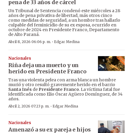
pena de 33 años de cárcel
Un Tribunal de Sentencia condenó este miércoles a 28
años de pena privativa de libertad, más otros cinco
como medidas de seguridad, a un hombre tras hallarlo
culpable del feminicidio de su ex esposa, ocurrido en
octubre de 2024 en Presidente Franco, Departamento
de Alto Paraná.
·
Abril 8, 2026 06:06 p. m.
Edgar Medina
Nacionales
Riña deja una muerto y un
herido en Presidente Franco
Tras una violenta pelea con arma blanca un hombre
murió y otro resultó gravemente herido en el barrio
Santa Inés
de
Presidente Franco
. La víctima fatal fue
identificada como Elio Óscar Agüero Domínguez, de 34
años.
·
Abril 2, 2026 07:23 p. m.
Edgar Medina
Nacionales
Amenazó a su ex pareja e hijos