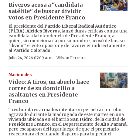
Riveros acusa a “candidata
satélite” de buscar dividir
votos en Presidente Franco
El presidente del
Partido Liberal Radical Auténtico
(
PLRA
),
Alcides Riveros
, lanzó duras críticas contra una
candidata a la intendencia de Presidente Franco, a
quien, sin mencionarla por su nombre, acusó de buscar
“dividir” el voto opositor y de favorecer indirectamente
al
Partido Colorado
.
·
Julio 24, 2026 07:09 a. m.
Wilson Ferreira
Nacionales
Video: A tiros, un abuelo hace
correr de su domicilio a
asaltantes en Presidente
Franco
Tres hombres armados intentaron perpetrar un robo
agravado durante la madrugada de este martes en una
vivienda ubicada en el barrio
San Isidro
, de la ciudad de
Presidente Franco
, en el Departamento de
Alto Paraná
,
pero escaparon del lugar luego de que el propietario
reaccionara efectuando disparos para impedir el