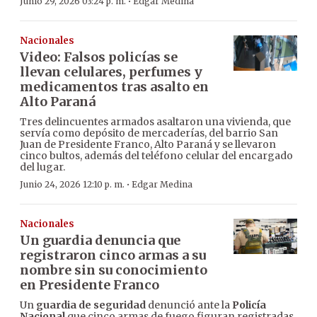
·
Junio 29, 2026 03:24 p. m.
Edgar Medina
Nacionales
Video: Falsos policías se
llevan celulares, perfumes y
medicamentos tras asalto en
Alto Paraná
Tres delincuentes armados asaltaron una vivienda, que
servía como depósito de mercaderías, del barrio San
Juan de Presidente Franco, Alto Paraná y se llevaron
cinco bultos, además del teléfono celular del encargado
del lugar.
·
Junio 24, 2026 12:10 p. m.
Edgar Medina
Nacionales
Un guardia denuncia que
registraron cinco armas a su
nombre sin su conocimiento
en Presidente Franco
Un
guardia de seguridad
denunció ante la
Policía
Nacional
que cinco armas de fuego figuran registradas