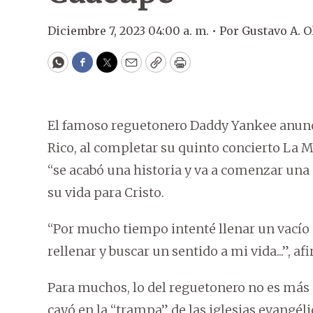
Diciembre 7, 2023 04:00 a. m. •
Por
Gustavo A. 
WhatsApp
Facebook
Twitter
Email
Copy
Print
El famoso reguetonero Daddy Yankee anunc
Rico, al completar su quinto concierto La Me
“se acabó una historia y va a comenzar una 
su vida para Cristo.
“Por mucho tiempo intenté llenar un vacío 
rellenar y buscar un sentido a mi vida...”, af
Para muchos, lo del reguetonero no es más 
cayó en la “trampa” de las iglesias evangéli