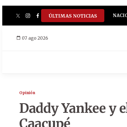
NACI
ÚLTIMAS NOTICIAS
twitter
instagram
facebook
tiktok
youtube
spotify
07 ago 2026
Opinión
Daddy Yankee y e
Caacupé