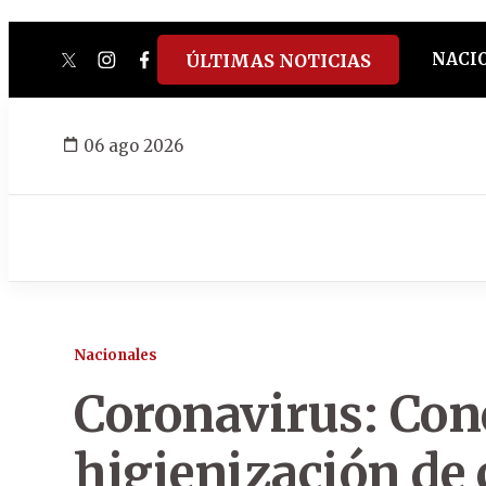
NACI
ÚLTIMAS NOTICIAS
twitter
instagram
facebook
tiktok
youtube
spotify
06 ago 2026
Nacionales
Coronavirus: Conc
higienización de 