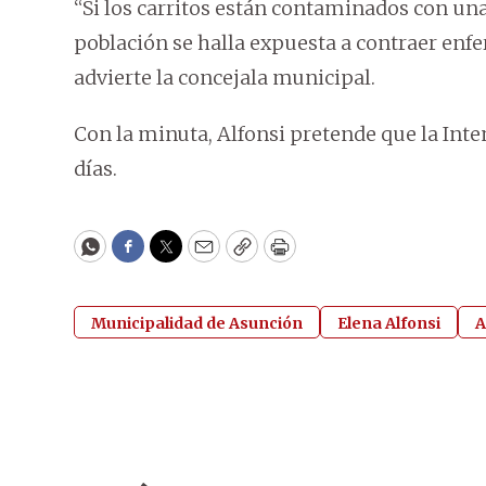
“Si los carritos están contaminados con un
población se halla expuesta a contraer enf
advierte la concejala municipal.
Con la minuta, Alfonsi pretende que la Int
días.
WhatsApp
Facebook
Twitter
Email
Copy
Print
Municipalidad de Asunción
Elena Alfonsi
A