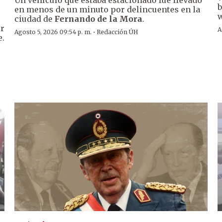
Un vehículo que estaba estacionado fue llevado
b
en menos de un minuto por delincuentes en la
w
ciudad de
Fernando de la Mora
.
er
A
·
Agosto 5, 2026 09:54 p. m.
Redacción ÚH
e.