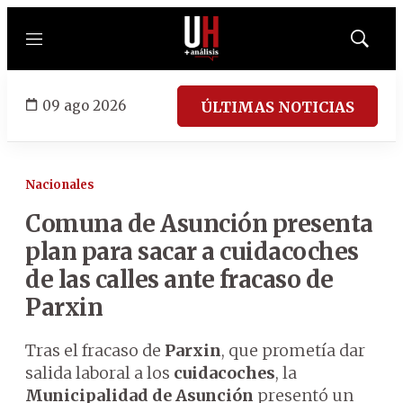
Menú
Mostrar
búsqued
09 ago 2026
ÚLTIMAS NOTICIAS
Nacionales
Comuna de Asunción presenta
plan para sacar a cuidacoches
de las calles ante fracaso de
Parxin
Tras el fracaso de
Parxin
, que prometía dar
salida laboral a los
cuidacoches
, la
Municipalidad de Asunción
presentó un