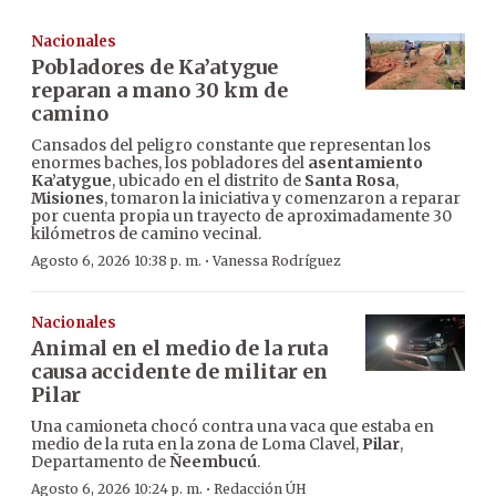
Nacionales
Pobladores de Ka’atygue
reparan a mano 30 km de
camino
Cansados del peligro constante que representan los
enormes baches, los pobladores del
asentamiento
Ka’atygue
, ubicado en el distrito de
Santa Rosa
,
Misiones
, tomaron la iniciativa y comenzaron a reparar
por cuenta propia un trayecto de aproximadamente 30
kilómetros de camino vecinal.
·
Agosto 6, 2026 10:38 p. m.
Vanessa Rodríguez
Nacionales
Animal en el medio de la ruta
causa accidente de militar en
Pilar
Una camioneta chocó contra una vaca que estaba en
medio de la ruta en la zona de Loma Clavel,
Pilar
,
Departamento de
Ñeembucú
.
·
Agosto 6, 2026 10:24 p. m.
Redacción ÚH