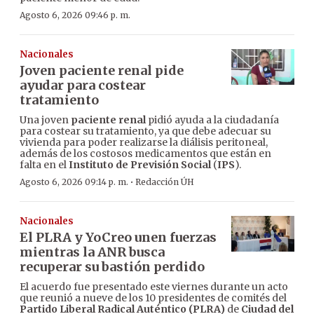
Agosto 6, 2026 09:46 p. m.
Nacionales
Joven paciente renal pide
ayudar para costear
tratamiento
Una joven
paciente renal
pidió ayuda a la ciudadanía
para costear su tratamiento, ya que debe adecuar su
vivienda para poder realizarse la diálisis peritoneal,
además de los costosos medicamentos que están en
falta en el
Instituto de Previsión Social
(
IPS
).
·
Agosto 6, 2026 09:14 p. m.
Redacción ÚH
Nacionales
El PLRA y YoCreo unen fuerzas
mientras la ANR busca
recuperar su bastión perdido
El acuerdo fue presentado este viernes durante un acto
que reunió a nueve de los 10 presidentes de comités del
Partido Liberal Radical Auténtico (PLRA)
de
Ciudad del