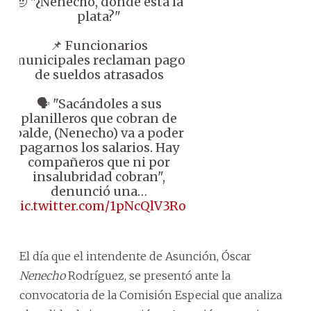
🤨 "¿Nenecho, dónde está la
plata?"
📌 Funcionarios
municipales reclaman pago
de sueldos atrasados
🗣️ "Sacándoles a sus
planilleros que cobran de
balde, (Nenecho) va a poder
pagarnos los salarios. Hay
compañeros que ni por
insalubridad cobran",
denunció una…
pic.twitter.com/1pNcQlV3Ro
El día que el intendente de Asunción, Óscar
Nenecho
Rodríguez, se presentó ante la
convocatoria de la Comisión Especial que analiza