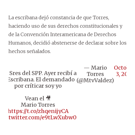
La escribana dejó constancia de que Torres,
haciendo uso de sus derechos constitucionales y
de la Convención Interamericana de Derechos
Humanos, decidió abstenerse de declarar sobre los
hechos señalados.
— Mario
Octobe
Att Sres del SPP. Ayer recibí a
Torres
3, 2025
la Escribana. El demandado
(@MtvValdez)
por críticar soy yo
Vean el 🎥
Mario Torres
https://t.co/zhqenijyCA
pic.twitter.com/e9tLwXubw0