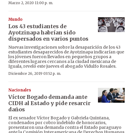
Marzo 2, 2020 11:00 p. m.
Mundo
Los 43 estudiantes de
Ayotzinapa habrían sido
dispersados en varios puntos
Nuevas investigaciones sobre la desaparición de los 43
estudiantes desaparecidos de Ayotzinapa indicarían que
los jóvenes fueron llevados en pequeños grupos a
diferentes lugares cercanos a la ciudad mexicana de
Iguala, reveló este jueves el abogado Vidulfo Rosales.
Diciembre 26, 2019 03:52 p. m.
Nacionales
Víctor Bogado demanda ante
CIDH al Estado y pide resarcir
daños
El ex senador Víctor Bogado y Gabriela Quintana,
condenados por cobro indebido de honorarios,
presentaron una demanda contra el Estado paraguayo
ante la Comisión Interamericana de Derechos Humanos