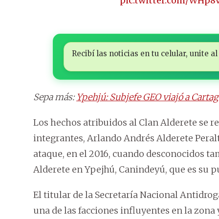
pic.twitter.com/WHp8
Recibí las noticias en tu celular, unite
Sepa más:
Ypehjú: Subjefe GEO viajó a Cartagen
Los hechos atribuidos al Clan Alderete se 
integrantes, Arlando Andrés Alderete Peralt
ataque, en el 2016, cuando desconocidos ta
Alderete en Ypejhú, Canindeyú, que es su p
El titular de la Secretaría Nacional Antidrog
una de las facciones influyentes en la zo