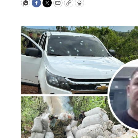
WhatsApp
Facebook
Twitter
Email
Copy
Print