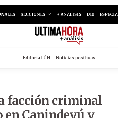
ONALES
SECCIONES
+ ANÁLISIS
D10
ESPECIA
Editorial ÚH
Noticias positivas
ra facción criminal
co en Canindeyú y