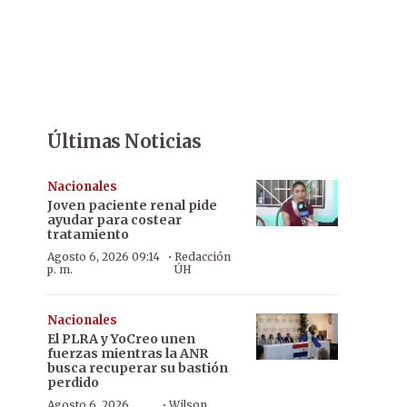
Últimas Noticias
Nacionales
Joven paciente renal pide
ayudar para costear
tratamiento
·
Agosto 6, 2026 09:14
Redacción
p. m.
ÚH
Nacionales
El PLRA y YoCreo unen
fuerzas mientras la ANR
busca recuperar su bastión
perdido
·
Agosto 6, 2026
Wilson