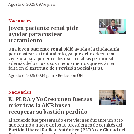
Agosto 6, 2026 09:46 p. m.
Nacionales
Joven paciente renal pide
ayudar para costear
tratamiento
Una joven
paciente renal
pidió ayuda a la ciudadanía
para costear su tratamiento, ya que debe adecuar su
vivienda para poder realizarse la diálisis peritoneal,
además de los costosos medicamentos que están en
falta en el
Instituto de Previsión Social
(
IPS
).
·
Agosto 6, 2026 09:14 p. m.
Redacción ÚH
Nacionales
El PLRA y YoCreo unen fuerzas
mientras la ANR busca
recuperar su bastión perdido
El acuerdo fue presentado este viernes durante un acto
que reunió a nueve de los 10 presidentes de comités del
Partido Liberal Radical Auténtico (PLRA)
de
Ciudad del