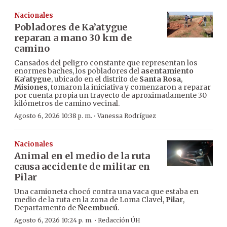
Nacionales
Pobladores de Ka’atygue
reparan a mano 30 km de
camino
Cansados del peligro constante que representan los
enormes baches, los pobladores del
asentamiento
Ka’atygue
, ubicado en el distrito de
Santa Rosa
,
Misiones
, tomaron la iniciativa y comenzaron a reparar
por cuenta propia un trayecto de aproximadamente 30
kilómetros de camino vecinal.
·
Agosto 6, 2026 10:38 p. m.
Vanessa Rodríguez
Nacionales
Animal en el medio de la ruta
causa accidente de militar en
Pilar
Una camioneta chocó contra una vaca que estaba en
medio de la ruta en la zona de Loma Clavel,
Pilar
,
Departamento de
Ñeembucú
.
·
Agosto 6, 2026 10:24 p. m.
Redacción ÚH