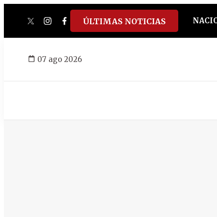
NACI
ÚLTIMAS NOTICIAS
twitter
instagram
facebook
tiktok
youtube
spotify
07 ago 2026