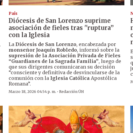
País
N
Diócesis de San Lorenzo suprime
asociación de fieles tras ''ruptura’’
con la Iglesia
,
La
Diócesis de San Lorenzo
, encabezada por
monseñor Joaquín Robledo
, informó sobre la
E
supresión de la Asociación Privada de Fieles
s
“Guardianes de la Sagrada Familia”
, luego de
q
que sus dirigentes comunicaran su decisión
j
“consciente y definitiva de desvincularse de la
c
comunión con la
Iglesia Católica
Apostólica
M
Romana”.
·
Marzo 18, 2026 04:54 p. m.
Redacción ÚH