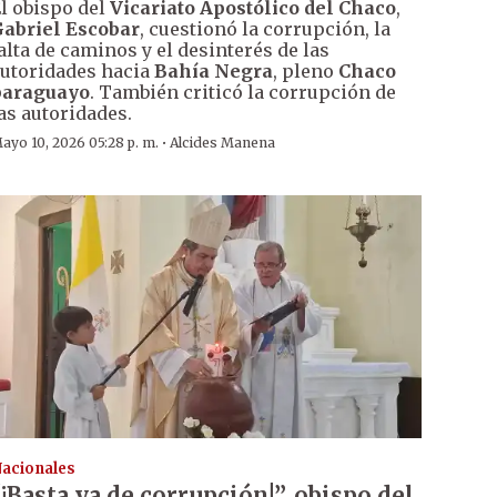
l obispo del
Vicariato Apostólico del Chaco
,
abriel Escobar
, cuestionó la corrupción, la
alta de caminos y el desinterés de las
utoridades hacia
Bahía Negra
, pleno
Chaco
paraguayo
. También criticó la corrupción de
as autoridades.
·
ayo 10, 2026 05:28 p. m.
Alcides Manena
acionales
“¡Basta ya de corrupción!”, obispo del