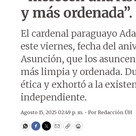
y más ordenada”.
El cardenal paraguayo Ada
este viernes, fecha del an
Asunción, que los asunce
más limpia y ordenada. Du
ética y exhortó a la existe
independiente.
Agosto 15, 2025 02:49 p. m. •
Por
Redacción ÚH
WhatsApp
Facebook
Twitter
Email
Copy
Print