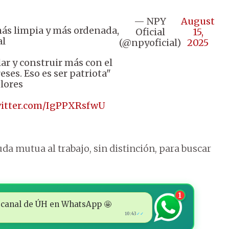
— NPY
August
ás limpia y más ordenada,
Oficial
15,
al
(@npyoficial)
2025
lar y construir más con el
eses. Eso es ser patriota"
lores
witter.com/IgPPXRsfwU
a mutua al trabajo, sin distinción, para buscar
1
 al canal de ÚH en WhatsApp 🤩
10:43
✓✓