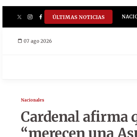
NACI
ÚLTIMAS NOTICIAS
twitter
instagram
facebook
tiktok
youtube
spotify
07 ago 2026
Nacionales
Cardenal afirma 
“merecen una As