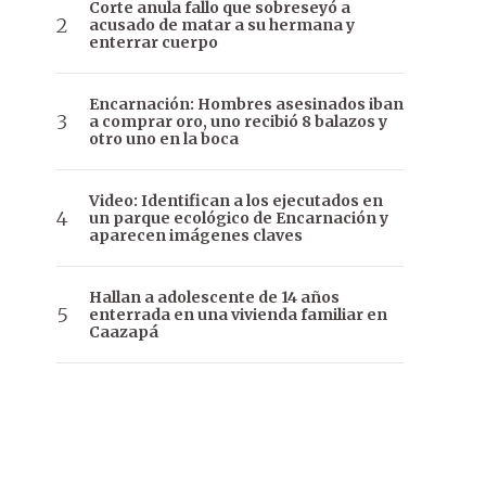
Corte anula fallo que sobreseyó a
acusado de matar a su hermana y
enterrar cuerpo
Encarnación: Hombres asesinados iban
a comprar oro, uno recibió 8 balazos y
otro uno en la boca
Video: Identifican a los ejecutados en
un parque ecológico de Encarnación y
aparecen imágenes claves
Hallan a adolescente de 14 años
enterrada en una vivienda familiar en
Caazapá