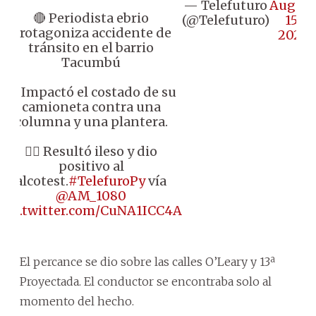
— Telefuturo
August
🔴 Periodista ebrio
(@Telefuturo)
15,
protagoniza accidente de
2025
tránsito en el barrio
Tacumbú
🔸 Impactó el costado de su
camioneta contra una
columna y una plantera.
👉🏼 Resultó ileso y dio
positivo al
alcotest.
#TelefuroPy
vía
@AM_1080
pic.twitter.com/CuNA1ICC4A
El percance se dio sobre las calles O’Leary y 13ª
Proyectada. El conductor se encontraba solo al
momento del hecho.