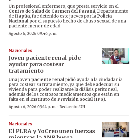
Un profesional enfermero, que presta servicio en el
Centro de Salud de Carmen del Paraná
, Departamento
de
Itapúa
, fue detenido este jueves por la
Policía
Nacional
por el supuesto hecho de abuso sexual de una
paciente menor de edad.
Agosto 6, 2026 09:46 p. m.
Nacionales
Joven paciente renal pide
ayudar para costear
tratamiento
Una joven
paciente renal
pidió ayuda a la ciudadanía
para costear su tratamiento, ya que debe adecuar su
vivienda para poder realizarse la diálisis peritoneal,
además de los costosos medicamentos que están en
falta en el
Instituto de Previsión Social
(
IPS
).
·
Agosto 6, 2026 09:14 p. m.
Redacción ÚH
Nacionales
El PLRA y YoCreo unen fuerzas
mientras la ANR busca