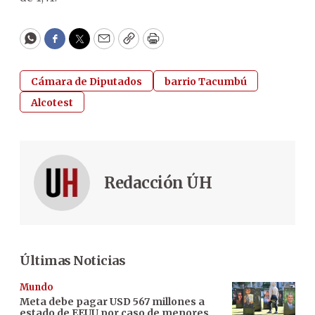
WhatsApp
Facebook
Twitter
Email
Copy
Print
Cámara de Diputados
barrio Tacumbú
Alcotest
Redacción ÚH
Últimas Noticias
Mundo
Meta debe pagar USD 567 millones a
estado de EEUU por caso de menores