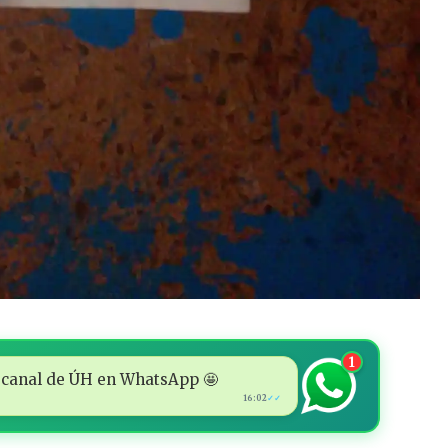
1
 al canal de ÚH en WhatsApp 🤩
16:02
✓✓