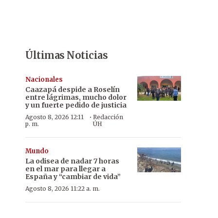
Últimas Noticias
Nacionales
Caazapá despide a Roselín
entre lágrimas, mucho dolor
y un fuerte pedido de justicia
·
Agosto 8, 2026 12:11
Redacción
p. m.
ÚH
Mundo
La odisea de nadar 7 horas
en el mar para llegar a
España y “cambiar de vida”
Agosto 8, 2026 11:22 a. m.