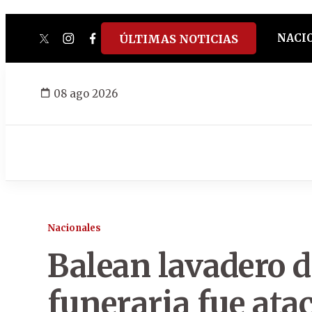
NACI
ÚLTIMAS NOTICIAS
twitter
instagram
facebook
tiktok
youtube
spotify
08 ago 2026
Nacionales
Balean lavadero d
funeraria fue ata