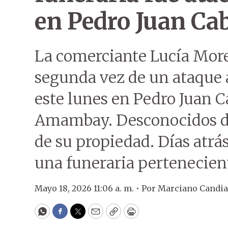
en Pedro Juan Cab
La comerciante Lucía More
segunda vez de un ataque
este lunes en Pedro Juan 
Amambay. Desconocidos di
de su propiedad. Días atrás
una funeraria pertenecient
Mayo 18, 2026 11:06 a. m. •
Por
Marciano Candia
WhatsApp
Facebook
Twitter
Email
Copy
Print