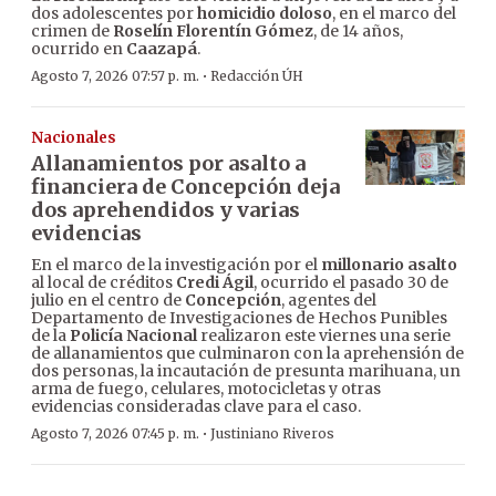
dos adolescentes por
homicidio doloso
, en el marco del
crimen de
Roselín Florentín Gómez
, de 14 años,
ocurrido en
Caazapá
.
·
Agosto 7, 2026 07:57 p. m.
Redacción ÚH
Nacionales
Allanamientos por asalto a
financiera de Concepción deja
dos aprehendidos y varias
evidencias
En el marco de la investigación por el
millonario asalto
al local de créditos
Credi Ágil
, ocurrido el pasado 30 de
julio en el centro de
Concepción
, agentes del
Departamento de Investigaciones de Hechos Punibles
de la
Policía Nacional
realizaron este viernes una serie
de allanamientos que culminaron con la aprehensión de
dos personas, la incautación de presunta marihuana, un
arma de fuego, celulares, motocicletas y otras
evidencias consideradas clave para el caso.
·
Agosto 7, 2026 07:45 p. m.
Justiniano Riveros