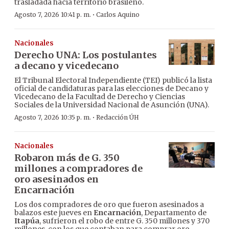
trasladada hacia territorio brasileño.
·
Agosto 7, 2026 10:41 p. m.
Carlos Aquino
Nacionales
Derecho UNA: Los postulantes
a decano y vicedecano
El Tribunal Electoral Independiente (TEI) publicó la lista
oficial de candidaturas para las elecciones de Decano y
Vicedecano de la Facultad de Derecho y Ciencias
Sociales de la Universidad Nacional de Asunción (UNA).
·
Agosto 7, 2026 10:35 p. m.
Redacción ÚH
Nacionales
Robaron más de G. 350
millones a compradores de
oro asesinados en
Encarnación
Los dos compradores de oro que fueron asesinados a
balazos este jueves en
Encarnación
, Departamento de
Itapúa
, sufrieron el robo de entre G. 350 millones y 370
millones, con los que contaban para comprar oro.