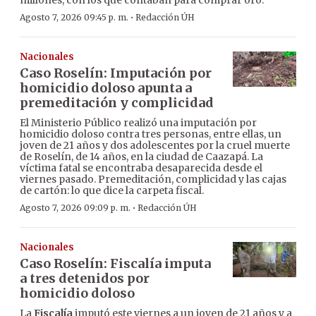
·
Agosto 7, 2026 09:45 p. m.
Redacción ÚH
Nacionales
Caso Roselín: Imputación por
homicidio doloso apunta a
premeditación y complicidad
El Ministerio Público realizó una imputación por
homicidio doloso contra tres personas, entre ellas, un
joven de 21 años y dos adolescentes por la cruel muerte
de Roselín, de 14 años, en la ciudad de Caazapá. La
víctima fatal se encontraba desaparecida desde el
viernes pasado. Premeditación, complicidad y las cajas
de cartón: lo que dice la carpeta fiscal.
·
Agosto 7, 2026 09:09 p. m.
Redacción ÚH
Nacionales
Caso Roselín: Fiscalía imputa
a tres detenidos por
homicidio doloso
La
Fiscalía
imputó este viernes a un joven de 21 años y a