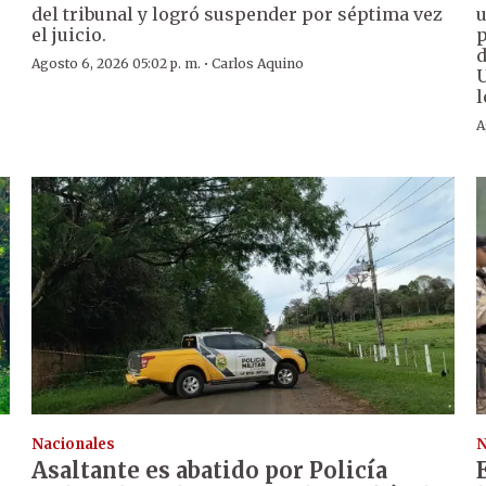
del tribunal y logró suspender por séptima vez
u
el juicio.
p
d
·
Agosto 6, 2026 05:02 p. m.
Carlos Aquino
U
l
A
Nacionales
N
Asaltante es abatido por Policía